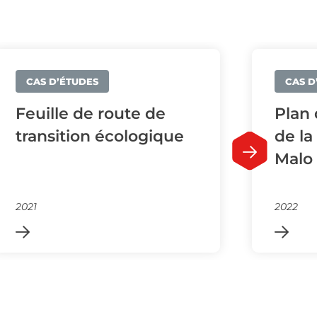
CAS D’ÉTUDES
CAS D
Feuille de route de
Plan 
transition écologique
de la
Malo
2021
2022