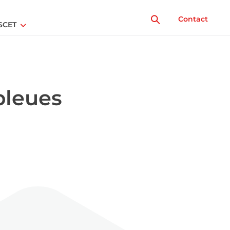
Contact
SCET
bleues