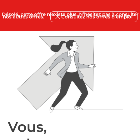
Désolé, cette offre n’existe plus. N’hésitez pas à consulter
nos autres offres.
Consultez nos offres d’emploi
Vous,