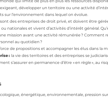
monde qui limite de plus en plus les ressources dispon
 exigeant, développer un territoire ou une activité d’int
ts sur l’environnement dans lequel on évolue.
 sont des entreprises de droit privé, et doivent être géré
ou nationales et vivent d’activités d’intérêt général. Qu’
 mission avant une activité rémunérée ? Comment répo
rsonnel au quotidien ?
orce de propositions et accompagner les élus dans la mis
rise :
la vie des territoires et des entreprises se judiciari
ment s’assurer en permanence d’être « en règle », au risq
s
 écologique, énergétique, environnementale, pression sur