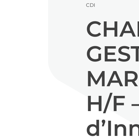
CDI
CHA
GES
MAR
H/F –
d’In