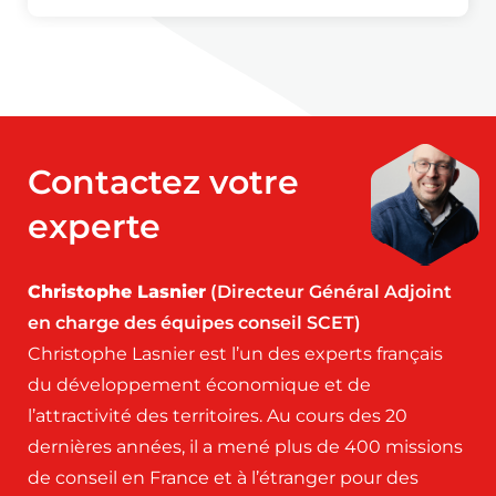
Contactez votre
experte
Christophe Lasnier
(Directeur Général Adjoint
en charge des équipes conseil SCET)
Christophe Lasnier est l’un des experts français
du développement économique et de
l’attractivité des territoires. Au cours des 20
dernières années, il a mené plus de 400 missions
de conseil en France et à l’étranger pour des