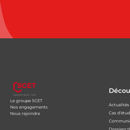
Découv
Le groupe SCET
Actualités
Nos engagements
Cas d’étu
Nous rejoindre
Communiq
Dossiers 