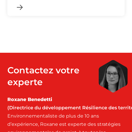
Contactez votre
experte
Roxane Benedetti
(Directrice du développement Résilience des territ
Environnementaliste de plus de 10 ans
d’expérience, Roxane est experte des stratégies