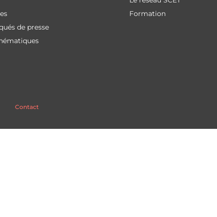
Le réseau SCET
des
Formation
ués de presse
thématiques
Contact