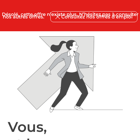
Désolé, cette offre n’existe plus. N’hésitez pas à consulter
nos autres offres.
Consultez nos offres d’emploi
Vous,