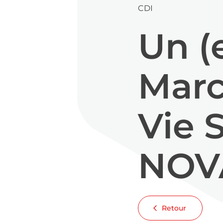
CDI
Un (
Marc
Vie S
NOV
Retour