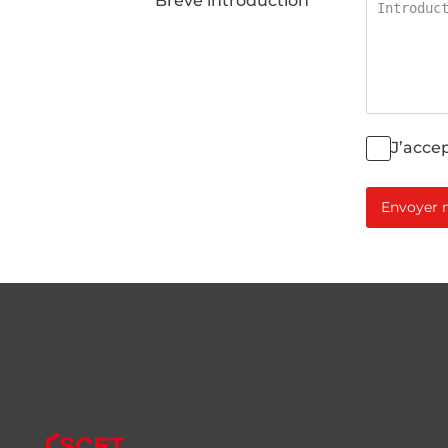
Brève introduction
J’accep
Envoyer 