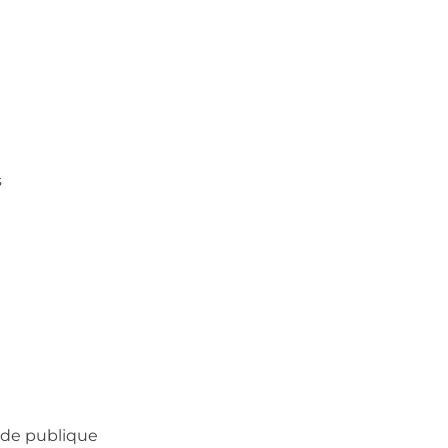
s
nde publique