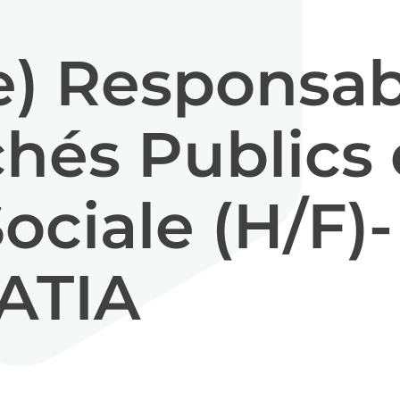
e) Responsab
hés Publics 
ociale (H/F)-
ATIA