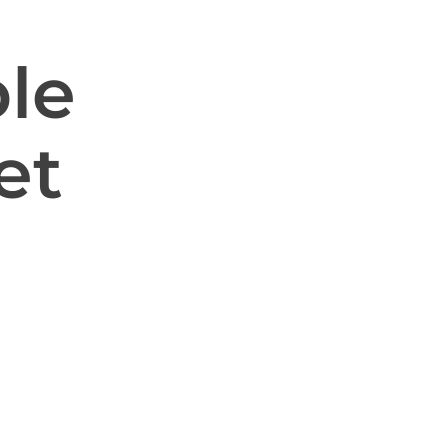
le
et